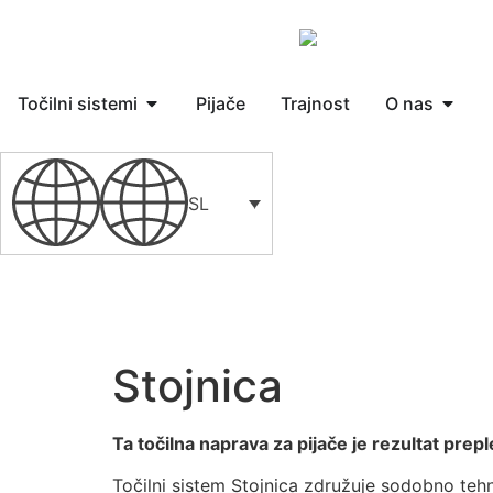
Točilni sistemi
Pijače
Trajnost
O nas
SL
Stojnica
Ta točilna naprava za pijače je rezultat prep
Točilni sistem Stojnica združuje sodobno teh