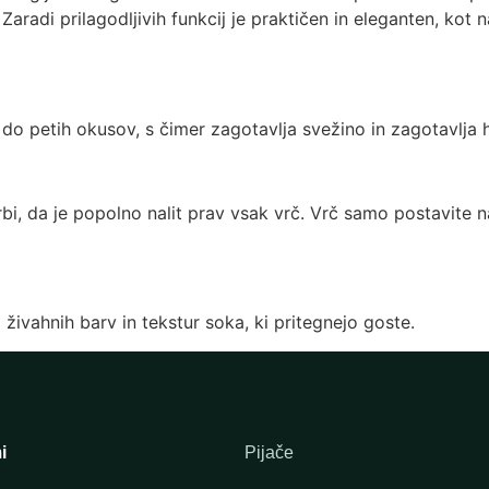
radi prilagodljivih funkcij je praktičen in eleganten, kot 
 do petih okusov, s čimer zagotavlja svežino in zagotavlja 
, da je popolno nalit prav vsak vrč. Vrč samo postavite na 
ivahnih barv in tekstur soka, ki pritegnejo goste.
i
Pijače