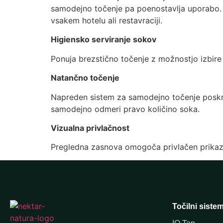
samodejno točenje pa poenostavlja uporabo. Za
vsakem hotelu ali restavraciji.
Higiensko serviranje sokov
Ponuja brezstično točenje z možnostjo izbire
Natančno točenje
Napreden sistem za samodejno točenje poskrbi
samodejno odmeri pravo količino soka.
Vizualna privlačnost
Pregledna zasnova omogoča privlačen prikaz ž
Točilni sistem