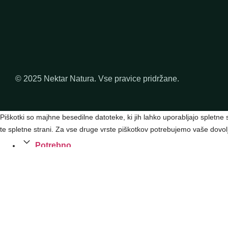
© 2025 Nektar Natura. Vse pravice pridržane.
Piškotki so majhne besedilne datoteke, ki jih lahko uporabljajo spletne
te spletne strani. Za vse druge vrste piškotkov potrebujemo vaše dovolje
Potrebno
Always Active
Trženje
Marketing
Analitika
Analytics