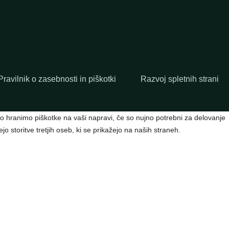
Pravilnik o zasebnosti in piškotki
Razvoj spletnih strani
hko hranimo piškotke na vaši napravi, če so nujno potrebni za delovanje
o storitve tretjih oseb, ki se prikažejo na naših straneh.