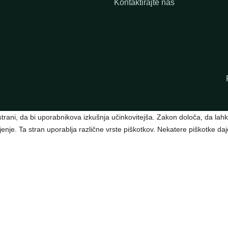
Kontaktirajte nas
 strani, da bi uporabnikova izkušnja učinkovitejša. Zakon določa, da la
nje. Ta stran uporablja različne vrste piškotkov. Nekatere piškotke dajej