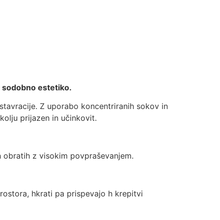
SL
Kontaktirajte nas
s sodobno estetiko.
estavracije. Z uporabo koncentriranih sokov in
lju prijazen in učinkovit.
ih obratih z visokim povpraševanjem.
ostora, hkrati pa prispevajo h krepitvi