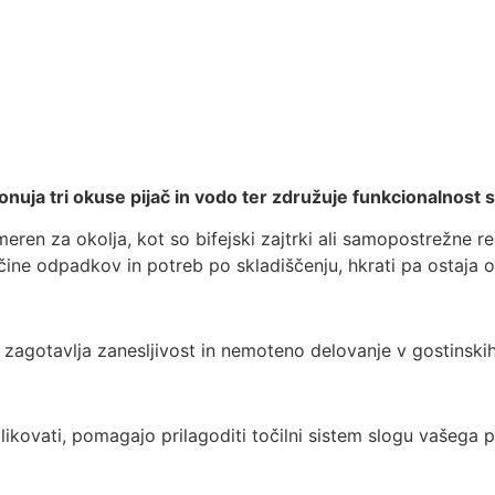
Trajnost
O nas
ponuja tri okuse pijač in vodo ter združuje funkcionalnost 
eren za okolja, kot so bifejski zajtrki ali samopostrežne r
ne odpadkov in potreb po skladiščenju, hkrati pa ostaja oko
ar zagotavlja zanesljivost in nemoteno delovanje v gostinsk
ikovati, pomagajo prilagoditi točilni sistem slogu vašega pr