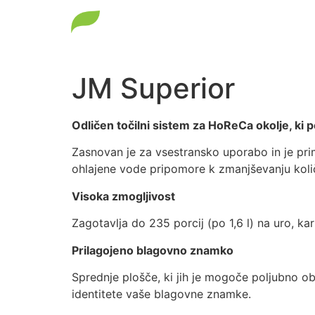
Točilni sistemi
Pijače
JM Superior
Odličen točilni sistem za HoReCa okolje, ki 
Zasnovan je za vsestransko uporabo in je prim
ohlajene vode pripomore k zmanjševanju količi
Visoka zmogljivost
Zagotavlja do 235 porcij (po 1,6 l) na uro, k
Prilagojeno blagovno znamko
Sprednje plošče, ki jih je mogoče poljubno obl
identitete vaše blagovne znamke.