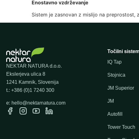
Enostavno vzdrževanje
Sistem je zasnovan z mislijo na preprostost,
Točilni sistem
IQ Tap
NEKTAR NATURA d.o.o.
Ekslerjeva ulica 8
Stojnica
1241 Kamnik, Slovenija
JM Superior
t.: +386 (0)1 7240 300
JM
e: hello@nektarnatura.com
Autofill
Tower Touch