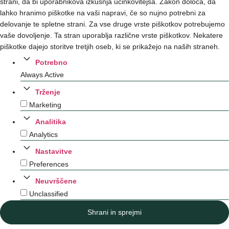
strani, da bi uporabnikova izkušnja učinkovitejša. Zakon določa, da
lahko hranimo piškotke na vaši napravi, če so nujno potrebni za
delovanje te spletne strani. Za vse druge vrste piškotkov potrebujemo
vaše dovoljenje. Ta stran uporablja različne vrste piškotkov. Nekatere
piškotke dajejo storitve tretjih oseb, ki se prikažejo na naših straneh.
Potrebno
Always Active
Trženje
Marketing
Analitika
Analytics
Nastavitve
Preferences
Neuvrščene
Unclassified
Shrani in sprejmi