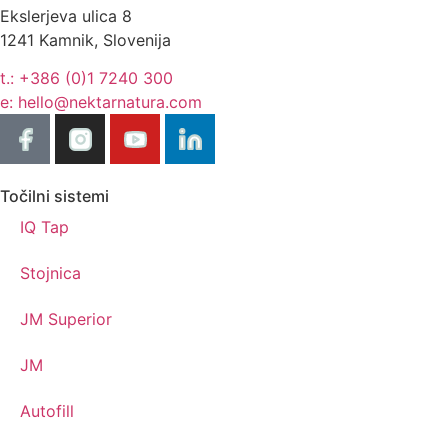
Ekslerjeva ulica 8
1241 Kamnik, Slovenija
t.: +386 (0)1 7240 300
e: hello@nektarnatura.com
Točilni sistemi
IQ Tap
Stojnica
JM Superior
JM
Autofill