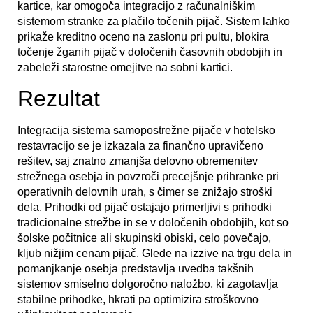
kartice, kar omogoča integracijo z računalniškim
sistemom stranke za plačilo točenih pijač. Sistem lahko
prikaže kreditno oceno na zaslonu pri pultu, blokira
točenje žganih pijač v določenih časovnih obdobjih in
zabeleži starostne omejitve na sobni kartici.
Rezultat
Integracija sistema samopostrežne pijače v hotelsko
restavracijo se je izkazala za finančno upravičeno
rešitev, saj znatno zmanjša delovno obremenitev
strežnega osebja in povzroči precejšnje prihranke pri
operativnih delovnih urah, s čimer se znižajo stroški
dela. Prihodki od pijač ostajajo primerljivi s prihodki
tradicionalne strežbe in se v določenih obdobjih, kot so
šolske počitnice ali skupinski obiski, celo povečajo,
kljub nižjim cenam pijač. Glede na izzive na trgu dela in
pomanjkanje osebja predstavlja uvedba takšnih
sistemov smiselno dolgoročno naložbo, ki zagotavlja
stabilne prihodke, hkrati pa optimizira stroškovno