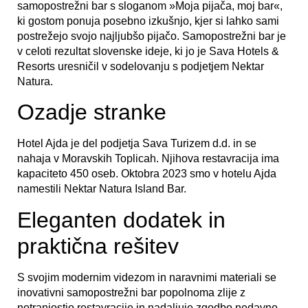
samopostrežni bar s sloganom »Moja pijača, moj bar«,
ki gostom ponuja posebno izkušnjo, kjer si lahko sami
postrežejo svojo najljubšo pijačo. Samopostrežni bar je
v celoti rezultat slovenske ideje, ki jo je Sava Hotels &
Resorts uresničil v sodelovanju s podjetjem Nektar
Natura.
Ozadje stranke
Hotel Ajda je del podjetja Sava Turizem d.d. in se
nahaja v Moravskih Toplicah. Njihova restavracija ima
kapaciteto 450 oseb. Oktobra 2023 smo v hotelu Ajda
namestili Nektar Natura Island Bar.
Eleganten dodatek in
praktična rešitev
S svojim modernim videzom in naravnimi materiali se
inovativni samopostrežni bar popolnoma zlije z
notranjostjo restavracije in nadaljuje zgodbo nedavno