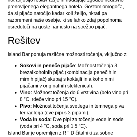
prenovljenega elegantnega hotela. Gostom omogoča,
da si pijačo natočijo kadar koli želijo, hkrati pa
razbremeni naše osebje, ki se lahko zdaj popolnoma
osredotoči na goste namesto na strežbo pijač.
Rešitev
Island Bar ponuja različne možnosti točenja, vključno z:
Sokovi in ​​peneče pijače:
Možnost točenja 8
brezalkoholnih pijač (kombinacija penečih in
mirnih pijač) skupaj s koktajli in alkoholnimi
pijačami v originalnih steklenicah.
Vino:
Možnost točenja do 6 vrst vina (belo vino pri
8 °C, rdeče vino pri 15 °C).
Pivo:
Možnost točenja svetlega in temnega piva
ter radlerja (dve pipi s 3 pipami).
Voda in soda:
Dve pipi za točenje vode in sode
(voda pri 4 °C, soda pri 1,5 °C).
Island Bar je opremljen z RFID čitalniki za sobne